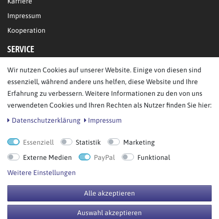
Karriere
Impressum
Kooperation
SERVICE
Wir nutzen Cookies auf unserer Website. Einige von diesen sind
FAQ/Hilfe
essenziell, während andere uns helfen, diese Website und Ihre
Kontakt
Erfahrung zu verbessern. Weitere Informationen zu den von uns
Datenschutz
verwendeten Cookies und Ihren Rechten als Nutzer finden Sie hier:
AGB
Daten­schutz­erklärung
Impressum
Essenziell
Statistik
Marketing
Bestellung widerrufen
Externe Medien
PayPal
Funktional
Weitere Einstellungen
Alle akzeptieren
© Copyright 2026 BB Sport GmbH & Co KG. Alle Rechte vorbehalten.
Auswahl akzeptieren
**UVP = Unverbindliche Preisempfehlung des Herstellers