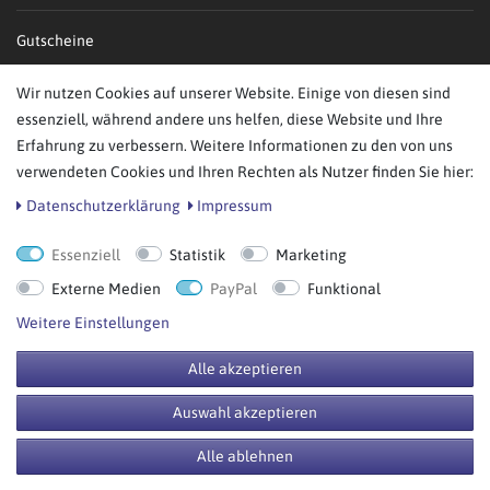
Gutscheine
Mein Konto / Login
Wir nutzen Cookies auf unserer Website. Einige von diesen sind
Wunschzettel
essenziell, während andere uns helfen, diese Website und Ihre
Widerrufsrecht
Erfahrung zu verbessern. Weitere Informationen zu den von uns
Informationen zur Echtheit von Kundenbewertungen
verwendeten Cookies und Ihren Rechten als Nutzer finden Sie hier:
Daten­schutz­erklärung
Impressum
UNTERNEHMEN
Essenziell
Statistik
Marketing
Über uns
Externe Medien
PayPal
Funktional
Karriere
Weitere Einstellungen
Impressum
Kooperation
Alle akzeptieren
SERVICE
Auswahl akzeptieren
Alle ablehnen
FAQ/Hilfe