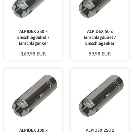
ALPIDEX 250 x
ALPIDEX 50 x
Einschlagdübel /
Einschlagdübel /
Einschlaganker
Einschlaganker
verzinkt M10 mit
Edelstahl M10 mit
169,99 EUR
99,99 EUR
bauaufsichtlicher
bauaufsichtlicher
Zulassung
Zulassung
ALPIDEX 100 x
ALPIDEX 250 x