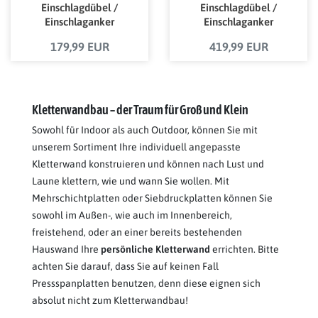
Einschlagdübel /
Einschlagdübel /
Einschlaganker
Einschlaganker
Edelstahl M10 mit
Edelstahl M10 mit
179,99 EUR
419,99 EUR
bauaufsichtlicher
bauaufsichtlicher
Zulassung
Zulassung
Kletterwandbau – der Traum für Groß und Klein
Sowohl für Indoor als auch Outdoor, können Sie mit
unserem Sortiment Ihre individuell angepasste
Kletterwand konstruieren und können nach Lust und
Laune klettern, wie und wann Sie wollen. Mit
Mehrschichtplatten oder Siebdruckplatten können Sie
sowohl im Außen-, wie auch im Innenbereich,
freistehend, oder an einer bereits bestehenden
Hauswand Ihre
persönliche Kletterwand
errichten. Bitte
achten Sie darauf, dass Sie auf keinen Fall
Pressspanplatten benutzen, denn diese eignen sich
absolut nicht zum Kletterwandbau!