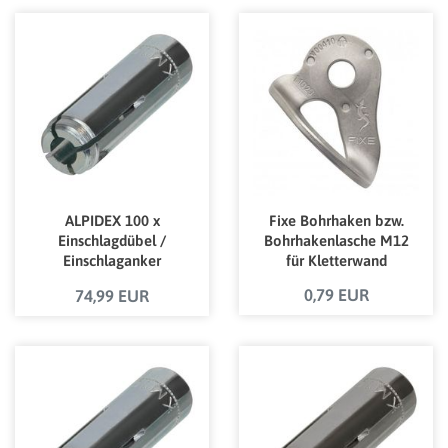
ALPIDEX 100 x
Fixe Bohrhaken bzw.
Einschlagdübel /
Bohrhakenlasche M12
Einschlaganker
für Kletterwand
verzinkt M10 mit
0,79 EUR
74,99 EUR
bauaufsichtlicher
Zulassung