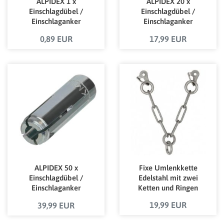
ALPIDEX 1 x
ALPIDEX 20 x
Einschlagdübel /
Einschlagdübel /
Einschlaganker
Einschlaganker
verzinkt M10 mit
verzinkt M10 mit
0,89 EUR
17,99 EUR
bauafsichtlicher
bauaufsichtlicher
Zulassung
Zulassung
ALPIDEX 50 x
Fixe Umlenkkette
Einschlagdübel /
Edelstahl mit zwei
Einschlaganker
Ketten und Ringen
verzinkt M10 mit
19,99 EUR
39,99 EUR
bauaufsichtlicher
Zulassung