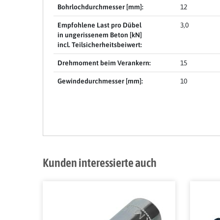
Bohrlochdurchmesser [mm]:
12
Empfohlene Last pro Dübel
3,0
in ungerissenem Beton [kN]
incl. Teilsicherheitsbeiwert:
Drehmoment beim Verankern:
15
Gewindedurchmesser [mm]:
10
Kunden interessierte auch