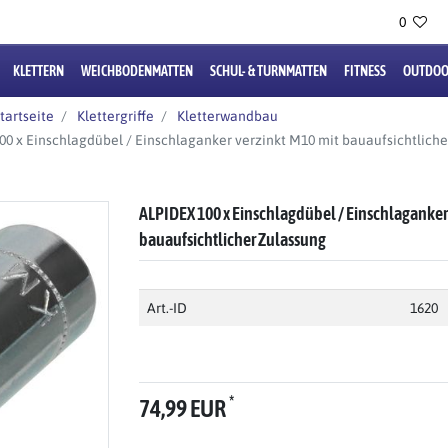
0
KLETTERN
WEICHBODENMATTEN
SCHUL- & TURNMATTEN
FITNESS
OUTDOO
tartseite
Klettergriffe
Kletterwandbau
0 x Einschlagdübel / Einschlaganker verzinkt M10 mit bauaufsichtlich
ALPIDEX 100 x Einschlagdübel / Einschlaganker
bauaufsichtlicher Zulassung
Art.-ID
1620
*
74,99 EUR