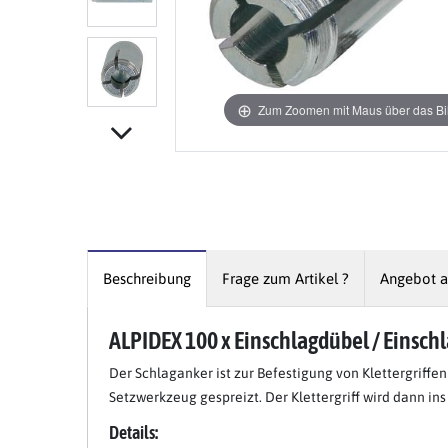
Zum Zoomen mit Maus über das Bil
Beschreibung
Frage zum Artikel ?
Angebot a
ALPIDEX 100 x Einschlagdübel / Einsch
Item 1 of 7
Der Schlaganker ist zur Befestigung von Klettergriff
Setzwerkzeug gespreizt. Der Klettergriff wird dann i
Details: