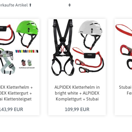
EX Kletterhelm +
ALPIDEX Kletterhelm in
Stubai
EX Klettergurt +
bright white + ALPIDEX
Fe
i Klettersteigset
Komplettgurt + Stubai
BASIC 3.0
Klettersteigset BASIC 3.0
143,99 EUR
109,99 EUR