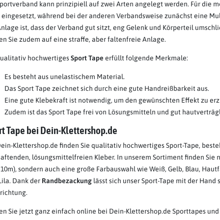
Sportverband kann prinzipiell auf zwei Arten angelegt werden. Für die m
 eingesetzt, während bei der anderen Verbandsweise zunächst eine Mul
Anlage ist, dass der Verband gut sitzt, eng Gelenk und Körperteil umschl
en Sie zudem auf eine straffe, aber faltenfreie Anlage.
qualitativ hochwertiges
Sport Tape
erfüllt folgende Merkmale:
Es besteht aus unelastischem Material.
Das Sport Tape zeichnet sich durch eine gute Handreißbarkeit aus.
Eine gute Klebekraft ist notwendig, um den gewünschten Effekt zu erz
Zudem ist das Sport Tape frei von Lösungsmitteln und gut hautverträgl
rt Tape bei Dein-Klettershop.de
Dein-Klettershop.de finden Sie qualitativ hochwertiges Sport-Tape, b
haftenden, lösungsmittelfreien Kleber. In unserem Sortiment finden Sie 
 10m), sondern auch eine große Farbauswahl wie Weiß, Gelb, Blau, Hautf
Lila. Dank der
Randbezackung
lässt sich unser Sport-Tape mit der Hand s
richtung.
en Sie jetzt ganz einfach online bei Dein-Klettershop.de Sporttapes und