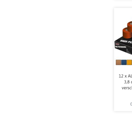
12 x A
3,8 
vers
0