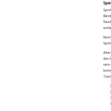
Spor
Spor
Bänd
flexi
entla
Numm
Sport
Aber
des 
sein
komm
Tape