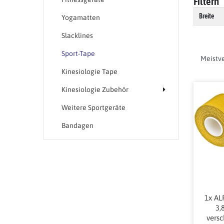
Filtern
Breite
Yogamatten
Slacklines
Sport-Tape
Kinesiologie Tape
Kinesiologie Zubehör
Weitere Sportgeräte
Bandagen
1x AL
3,
vers