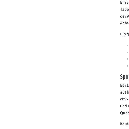
Ein 
Tape
der 
Acht
Ein 
Spo
Bei 
gut 
cm x
und 
Quer
Kauf