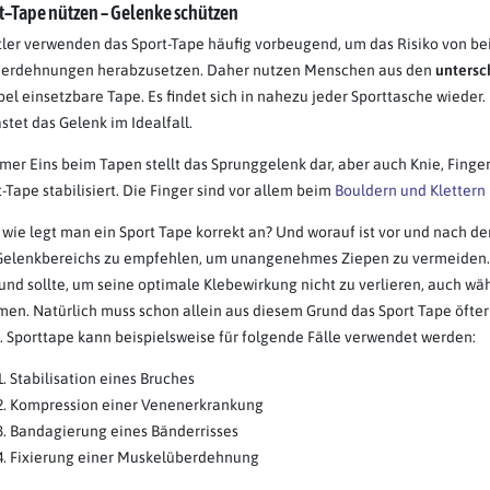
t–Tape nützen – Gelenke schützen
tler verwenden das Sport-Tape häufig vorbeugend, um das Risiko von b
erdehnungen herabzusetzen. Daher nutzen Menschen aus den
untersc
bel einsetzbare Tape. Es findet sich in nahezu jeder Sporttasche wieder.
stet das Gelenk im Idealfall.
er Eins beim Tapen stellt das Sprunggelenk dar, aber auch Knie, Finge
-Tape stabilisiert. Die Finger sind vor allem beim
Bouldern und Klettern
 wie legt man ein Sport Tape korrekt an? Und worauf ist vor und nach der
Gelenkbereichs zu empfehlen, um unangenehmes Ziepen zu vermeiden. 
 und sollte, um seine optimale Klebewirkung nicht zu verlieren, auch w
en. Natürlich muss schon allein aus diesem Grund das Sport Tape öfte
. Sporttape kann beispielsweise für folgende Fälle verwendet werden:
Stabilisation eines Bruches
Kompression einer Venenerkrankung
Bandagierung eines Bänderrisses
Fixierung einer Muskelüberdehnung