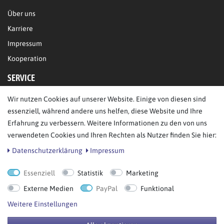
Über uns
Karriere
Impressum
Kooperation
SERVICE
Wir nutzen Cookies auf unserer Website. Einige von diesen sind
FAQ/Hilfe
essenziell, während andere uns helfen, diese Website und Ihre
Kontakt
Erfahrung zu verbessern. Weitere Informationen zu den von uns
Datenschutz
verwendeten Cookies und Ihren Rechten als Nutzer finden Sie hier:
AGB
Daten­schutz­erklärung
Impressum
Essenziell
Statistik
Marketing
Bestellung widerrufen
Externe Medien
PayPal
Funktional
Weitere Einstellungen