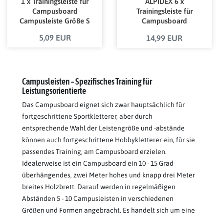
1 x Trainingsleiste für
ALPIDEX 6 x
Campusboard
Trainingsleiste für
Campusleiste Größe S
Campusboard
Campusleiste - Größe
5,09 EUR
14,99 EUR
S, M, L oder XL
Campusleisten – Spezifisches Training für
Leistungsorientierte
Das Campusboard eignet sich zwar hauptsächlich für
fortgeschrittene Sportkletterer, aber durch
entsprechende Wahl der Leistengröße und -abstände
können auch fortgeschrittene Hobbykletterer ein, für sie
passendes Training, am Campusboard erzielen.
Idealerweise ist ein Campusboard ein 10 - 15 Grad
überhängendes, zwei Meter hohes und knapp drei Meter
breites Holzbrett. Darauf werden in regelmäßigen
Abständen 5 - 10 Campusleisten in verschiedenen
Größen und Formen angebracht. Es handelt sich um eine