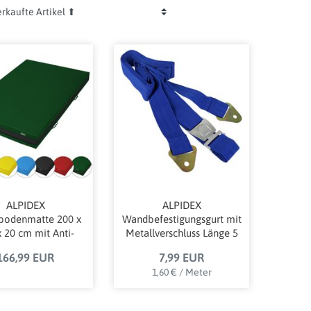
ALPIDEX
ALPIDEX
bodenmatte 200 x
Wandbefestigungsgurt mit
 20 cm mit Anti-
Metallverschluss Länge 5
tschboden und
m Befestigungsgurt für
166,99 EUR
7,99 EUR
Tragegriffen
Weichbodenmatten aller
1,60 € / Meter
Hersteller