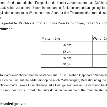
n. Um die motorischen Fähigkeiten der Kinder zu verbessern, das Gefühl d
Spaß haben zu lassen. Unsere interessanten, funktionalen und ausgeklügelt
ylinder lassen keine Wünsche offen. Auch für den Therapiebedarf kann diese
en.
ie perfekte Weichbodenmatte für Ihre Zwecke zu finden, halten Sie sic
schutz
an:
Mattenhöhe
Wandhöh
20 cm
25 cm
30 cm
40 cm
Standard-Weichbodenmatten bestehen aus RG 20. Neben klappbaren Variante
n sich bei uns auf Dein-Klettershop.de auch Mattenwagen, Befestigungsgurt
bodenmatte, sowie Ersatzbezüge. Alle Bezüge sind aus reißfestem und haut
 zu sehr beansprucht wird. Der Luftzirkulation dienen die Luftentweichleiste
eranfertigungen