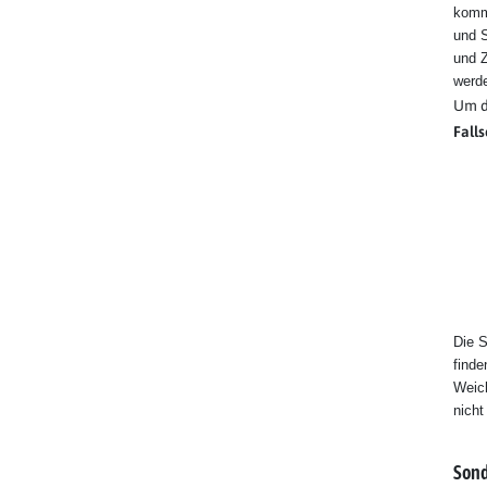
komme
und 
und Z
werd
Um d
Fall
Die 
finde
Weich
nicht
Sond