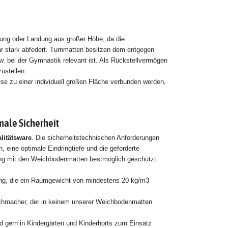
andung oder Landung aus großer Höhe, da die
r stark abfedert. Turnmatten besitzen dem entgegen
. bei der Gymnastik relevant ist. Als Rückstellvermögen
zustellen.
e zu einer individuell großen Fläche verbunden werden,
male Sicherheit
litätsware
. Die sicherheitstechnischen Anforderungen
ine optimale Eindringtiefe und die geforderte
ining mit den Weichbodenmatten bestmöglich geschützt
ung, die ein Raumgewicht von mindestens 20 kg/m3
eichmacher, der in keinem unserer Weichbodenmatten
d gern in Kindergärten und Kinderhorts zum Einsatz