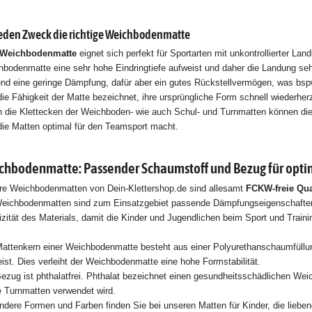
jeden Zweck die richtige Weichbodenmatte
Weichbodenmatte
eignet sich perfekt für Sportarten mit unkontrollierter L
bodenmatte eine sehr hohe Eindringtiefe aufweist und daher die Landung seh
nd eine geringe Dämpfung, dafür aber ein gutes Rückstellvermögen, was bspw
die Fähigkeit der Matte bezeichnet, ihre ursprüngliche Form schnell wiederher
 die Klettecken der Weichboden- wie auch Schul- und Turnmatten können dies
ie Matten optimal für den Teamsport macht.
chbodenmatte: Passender Schaumstoff und Bezug für opti
re Weichbodenmatten von Dein-Klettershop.de sind allesamt
FCKW-freie Qua
eichbodenmatten sind zum Einsatzgebiet passende Dämpfungseigenschaften, e
izität des Materials, damit die Kinder und Jugendlichen beim Sport und Tra
Mattenkern einer Weichbodenmatte besteht aus einer Polyurethanschaumfüll
ist. Dies verleiht der Weichbodenmatte eine hohe Formstabilität.
ezug ist phthalatfrei. Phthalat bezeichnet einen gesundheitsschädlichen W
 Turnmatten verwendet wird.
dere Formen und Farben finden Sie bei unseren Matten für Kinder, die lieben