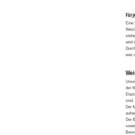
Für 
Eine
Weich
stehe
wird 
Durch
was d
Wei
Unse
der W
Elast
sind.
Der 
aufwe
Der B
sowie
Beson