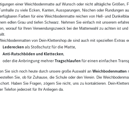
tigungen einer Weichbodenmatte auf Wunsch oder nicht alltägliche Größen, F
Turnhalle zu viele Ecken, Kanten, Aussparungen, Nischen oder Rundungen aufw
erfügbaren Farben für eine Weichbodenmatte reichen von Hell- und Dunkelbla
nem edlen Grau und tiefen Schwarz. Nehmen Sie einfach mit unserem erfahre
en, worauf für Ihren Verwendungszweck bei der Mattenwahl zu achten ist un
llt.
Weichbodenmatten von Dein-Klettershop.de sind auch mit speziellen Extras er
Lederecken
als Stoßschutz für die Matte,
Anti-Rutschböden und Klettecken
,
oder die Anbringung mehrer
Tragschlaufen
für einen einfachen Transp
en Sie sich noch heute durch unsere große Auswahl an
Weichbodenmatten
estellen Sie, ob für Zuhause, die Schule oder den Verein. Die Weichbodenma
hort. Haben Sie Fragen, zögern Sie nicht, uns zu kontaktieren. Dein-Kletter
er Telefon jederzeit für Ihr Anliegen da.