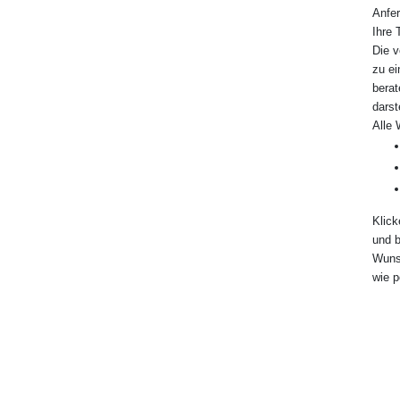
Anfer
Ihre 
Die v
zu ei
berat
darste
Alle 
Klick
und b
Wunsc
wie p