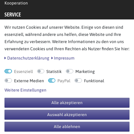
Kooperation
SERVICE
Wir nutzen Cookies auf unserer Website. Einige von diesen sind
FAQ/Hilfe
essenziell, während andere uns helfen, diese Website und Ihre
Kontakt
Erfahrung zu verbessern. Weitere Informationen zu den von uns
Datenschutz
verwendeten Cookies und Ihren Rechten als Nutzer finden Sie hier:
AGB
Daten­schutz­erklärung
Impressum
Essenziell
Statistik
Marketing
Bestellung widerrufen
Externe Medien
PayPal
Funktional
Weitere Einstellungen
Alle akzeptieren
© Copyright 2026 BB Sport GmbH & Co KG. Alle Rechte vorbehalten.
Auswahl akzeptieren
**UVP = Unverbindliche Preisempfehlung des Herstellers
Alle ablehnen