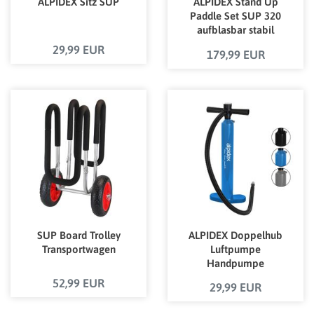
ALPIDEX Sitz SUP
ALPIDEX Stand Up
Paddle Set SUP 320
aufblasbar stabil
leicht Komplett Set
29,99 EUR
179,99 EUR
max. belastbar bis 200
kg
SUP Board Trolley
ALPIDEX Doppelhub
Transportwagen
Luftpumpe
Handpumpe
52,99 EUR
29,99 EUR