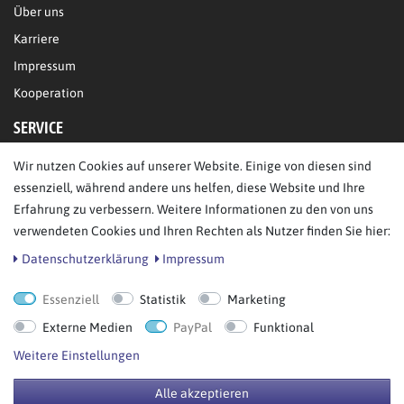
Über uns
Karriere
Impressum
Kooperation
SERVICE
Wir nutzen Cookies auf unserer Website. Einige von diesen sind
FAQ/Hilfe
essenziell, während andere uns helfen, diese Website und Ihre
Kontakt
Erfahrung zu verbessern. Weitere Informationen zu den von uns
Datenschutz
verwendeten Cookies und Ihren Rechten als Nutzer finden Sie hier:
AGB
Daten­schutz­erklärung
Impressum
Essenziell
Statistik
Marketing
Bestellung widerrufen
Externe Medien
PayPal
Funktional
Weitere Einstellungen
Alle akzeptieren
© Copyright 2026 BB Sport GmbH & Co KG. Alle Rechte vorbehalten.