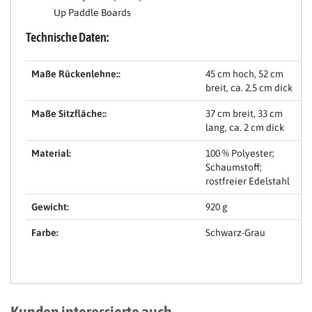
Up Paddle Boards
Technische Daten:
Maße Rückenlehne::
45 cm hoch, 52 cm
breit, ca. 2,5 cm dick
Maße Sitzfläche::
37 cm breit, 33 cm
lang, ca. 2 cm dick
Material:
100 % Polyester;
Schaumstoff;
rostfreier Edelstahl
Gewicht:
920 g
Farbe:
Schwarz-Grau