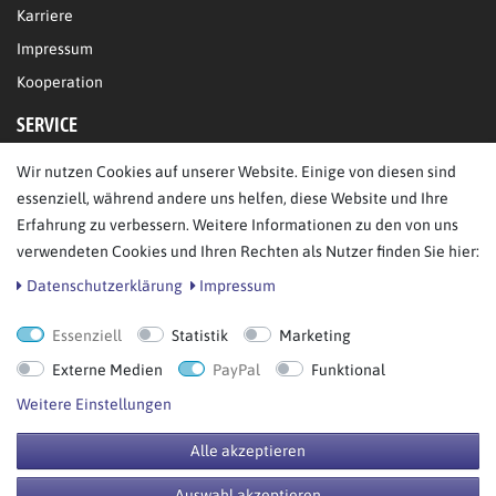
Karriere
Impressum
Kooperation
SERVICE
Wir nutzen Cookies auf unserer Website. Einige von diesen sind
FAQ/Hilfe
essenziell, während andere uns helfen, diese Website und Ihre
Kontakt
Erfahrung zu verbessern. Weitere Informationen zu den von uns
Datenschutz
verwendeten Cookies und Ihren Rechten als Nutzer finden Sie hier:
AGB
Daten­schutz­erklärung
Impressum
Essenziell
Statistik
Marketing
Bestellung widerrufen
Externe Medien
PayPal
Funktional
Weitere Einstellungen
Alle akzeptieren
© Copyright 2026 BB Sport GmbH & Co KG. Alle Rechte vorbehalten.
Auswahl akzeptieren