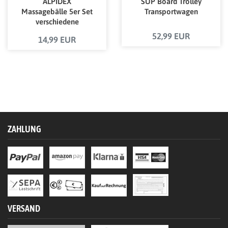
ALPIDEX
SUP Board Trolley
Massagebälle 5er Set
Transportwagen
verschiedene
Härtegrade inkl. E-
52,99 EUR
14,99 EUR
Book mit Übungen
ZAHLUNG
VERSAND