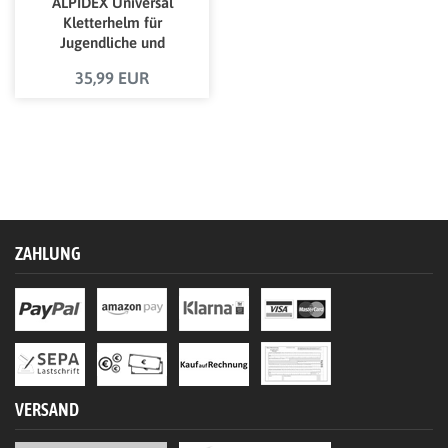
ALPIDEX Universal
Kletterhelm für
Jugendliche und
Erwachsene EN12492
35,99 EUR
Klettersteighelm in
unterschiedlichen
Farben
ZAHLUNG
VERSAND