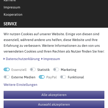
Karriere
Impressum
Kooperation
SERVICE
Wir nutzen Cookies auf unserer Website. Einige von diesen sind
FAQ/Hilfe
essenziell, während andere uns helfen, diese Website und Ihre
Kontakt
Erfahrung zu verbessern. Weitere Informationen zu den von uns
Datenschutz
verwendeten Cookies und Ihren Rechten als Nutzer finden Sie hier:
AGB
Daten­schutz­erklärung
Impressum
Essenziell
Statistik
Marketing
Bestellung widerrufen
Externe Medien
PayPal
Funktional
Weitere Einstellungen
Alle akzeptieren
© Copyright 2026 BB Sport GmbH & Co KG. Alle Rechte vorbehalten.
Auswahl akzeptieren
**UVP = Unverbindliche Preisempfehlung des Herstellers