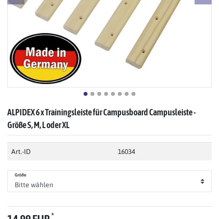
ALPIDEX 6 x Trainingsleiste für Campusboard Campusleiste -
Größe S, M, L oder XL
Art.-ID
16034
Größe
*