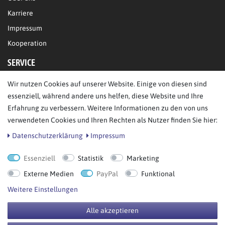
Karriere
Impressum
Kooperation
SERVICE
Wir nutzen Cookies auf unserer Website. Einige von diesen sind
FAQ/Hilfe
essenziell, während andere uns helfen, diese Website und Ihre
Kontakt
Erfahrung zu verbessern. Weitere Informationen zu den von uns
Datenschutz
verwendeten Cookies und Ihren Rechten als Nutzer finden Sie hier:
AGB
Daten­schutz­erklärung
Impressum
Essenziell
Statistik
Marketing
Bestellung widerrufen
Externe Medien
PayPal
Funktional
Weitere Einstellungen
Alle akzeptieren
© Copyright 2026 BB Sport GmbH & Co KG. Alle Rechte vorbehalten.