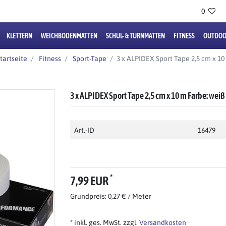
0
KLETTERN
WEICHBODENMATTEN
SCHUL- & TURNMATTEN
FITNESS
OUTDOO
tartseite
Fitness
Sport-Tape
3 x ALPIDEX Sport Tape 2,5 cm x 10
3 x ALPIDEX Sport Tape 2,5 cm x 10 m Farbe: weiß
Art.-ID
16479
*
7,99 EUR
Grundpreis: 0,27 € / Meter
* inkl. ges. MwSt. zzgl.
Versandkosten