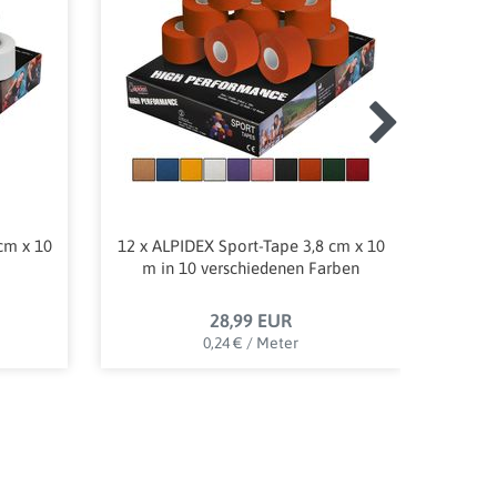
cm x 10
12 x ALPIDEX Sport-Tape 3,8 cm x 10
1x ALP
m in 10 verschiedenen Farben
28,99 EUR
0,24 € / Meter