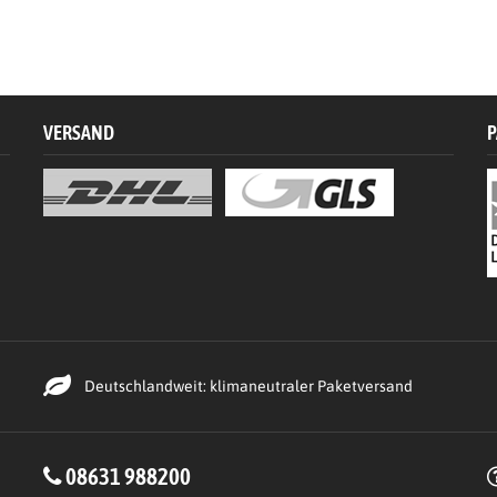
VERSAND
P
Deutschlandweit: klimaneutraler Paketversand
08631 988200