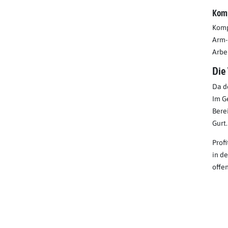
Komp
Komp
Arm-
Arbe
Die
Da d
Im G
Bere
Gurt.
Prof
in d
offe