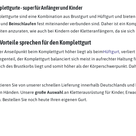
lettgurte - super für Anfänger und Kinder
lettgurte sind eine Kombination aus Brustgurt und Hüftgurt und bieten 
 und
Beinschlaufen
fest miteinander verbunden sind. Daher ist ein Kom
iten anzuraten, wie auch bei Kindern oder Kletteranfängern, da sie sich
 Vorteile sprechen für den Komplettgurt
er Anseilpunkt beim Komplettgurt höher liegt als beim
Hüftgurt
, verlier
egenteil, der Komplettgurt balanciert sich meist in aufrechter Haltung f
ich des Brustkorbs liegt und somit höher als der Körperschwerpunkt. Da
itieren Sie von unserer schnellen Lieferung innerhalb Deutschlands und 
en Händen. Unsere
große Auswahl
an Kletterausrüstung für Kinder, Erwa
n. Bestellen Sie noch heute Ihren eigenen Gurt.