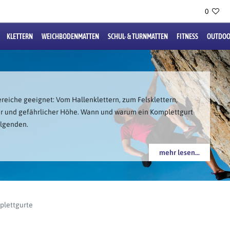
0
KLETTERN
WEICHBODENMATTEN
SCHUL- & TURNMATTEN
FITNESS
OUTDOO
bereiche geeignet: Vom Hallenklettern, zum Felsklettern,
tiger und gefährlicher Höhe. Wann und warum ein Komplettgurt
olgenden.
mehr lesen...
plettgurte