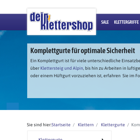
SALE
KLETTERGRIFFE
Komplettgurte für optimale Sicherheit
Ein Komplettgurt ist für viele unterschiedliche Einsatz
über
Klettersteig und Alpin
, bis hin zu Arbeiten in luf
oder einem Hüftgurt vorzuziehen ist, erfahren Sie im F
Sie sind hier:
Startseite
Klettern
Klettergurte
Kom
Klettergurte