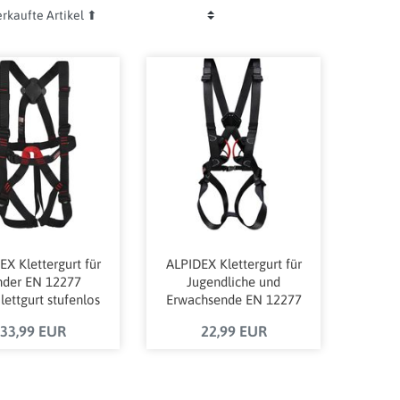
EX Klettergurt für
ALPIDEX Klettergurt für
nder EN 12277
Jugendliche und
ettgurt stufenlos
Erwachsende EN 12277
verstellbar
Komplettgurt stufenlos
33,99 EUR
22,99 EUR
verstellbar