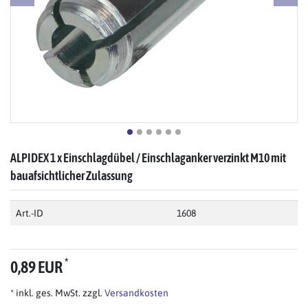
ALPIDEX 1 x Einschlagdübel / Einschlaganker verzinkt M10 mit
bauafsichtlicher Zulassung
Art.-ID
1608
*
0,89 EUR
* inkl. ges. MwSt. zzgl.
Versandkosten