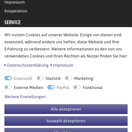
Impressum
Kooperation
SERVICE
Wir nutzen Cookies auf unserer Website. Einige von diesen sind
FAQ/Hilfe
essenziell, während andere uns helfen, diese Website und Ihre
Kontakt
Erfahrung zu verbessern. Weitere Informationen zu den von uns
Datenschutz
verwendeten Cookies und Ihren Rechten als Nutzer finden Sie hier:
AGB
Daten­schutz­erklärung
Impressum
Essenziell
Statistik
Marketing
Bestellung widerrufen
Externe Medien
PayPal
Funktional
Weitere Einstellungen
Alle akzeptieren
© Copyright 2026 BB Sport GmbH & Co KG. Alle Rechte vorbehalten.
Auswahl akzeptieren
**UVP = Unverbindliche Preisempfehlung des Herstellers