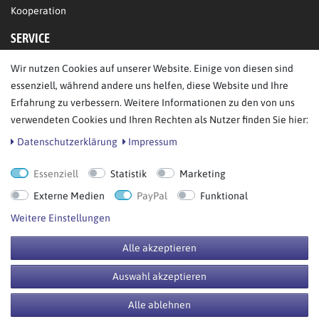
Kooperation
SERVICE
Wir nutzen Cookies auf unserer Website. Einige von diesen sind
FAQ/Hilfe
essenziell, während andere uns helfen, diese Website und Ihre
Kontakt
Erfahrung zu verbessern. Weitere Informationen zu den von uns
Datenschutz
verwendeten Cookies und Ihren Rechten als Nutzer finden Sie hier:
AGB
Daten­schutz­erklärung
Impressum
Essenziell
Statistik
Marketing
Bestellung widerrufen
Externe Medien
PayPal
Funktional
Weitere Einstellungen
Alle akzeptieren
© Copyright 2026 BB Sport GmbH & Co KG. Alle Rechte vorbehalten.
Auswahl akzeptieren
**UVP = Unverbindliche Preisempfehlung des Herstellers
Alle ablehnen