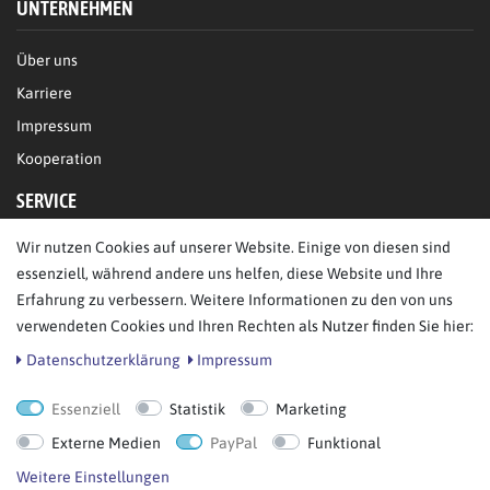
UNTERNEHMEN
Über uns
Karriere
Impressum
Kooperation
SERVICE
Wir nutzen Cookies auf unserer Website. Einige von diesen sind
FAQ/Hilfe
essenziell, während andere uns helfen, diese Website und Ihre
Kontakt
Erfahrung zu verbessern. Weitere Informationen zu den von uns
Datenschutz
verwendeten Cookies und Ihren Rechten als Nutzer finden Sie hier:
AGB
Daten­schutz­erklärung
Impressum
Essenziell
Statistik
Marketing
Bestellung widerrufen
Externe Medien
PayPal
Funktional
Weitere Einstellungen