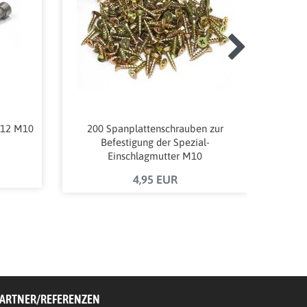
912 M10
200 Spanplattenschrauben zur
ALPI
Befestigung der Spezial-
M10 
Einschlagmutter M10
"PROFESSIONAL"
4,95 EUR
ARTNER/REFERENZEN