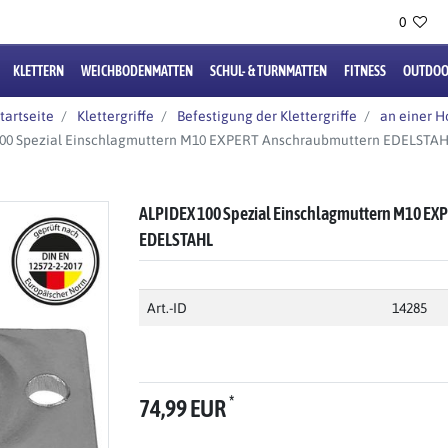
0
KLETTERN
WEICHBODENMATTEN
SCHUL- & TURNMATTEN
FITNESS
OUTDOO
tartseite
Klettergriffe
Befestigung der Klettergriffe
an einer 
00 Spezial Einschlagmuttern M10 EXPERT Anschraubmuttern EDELSTA
ALPIDEX 100 Spezial Einschlagmuttern M10 E
EDELSTAHL
Art.-ID
14285
*
74,99 EUR