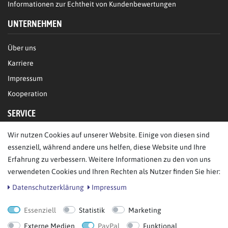
Informationen zur Echtheit von Kundenbewertungen
UNTERNEHMEN
Über uns
Karriere
Impressum
Kooperation
SERVICE
Wir nutzen Cookies auf unserer Website. Einige von diesen sind
FAQ/Hilfe
essenziell, während andere uns helfen, diese Website und Ihre
Kontakt
Erfahrung zu verbessern. Weitere Informationen zu den von uns
Datenschutz
verwendeten Cookies und Ihren Rechten als Nutzer finden Sie hier:
AGB
Daten­schutz­erklärung
Impressum
Essenziell
Statistik
Marketing
Bestellung widerrufen
Externe Medien
PayPal
Funktional