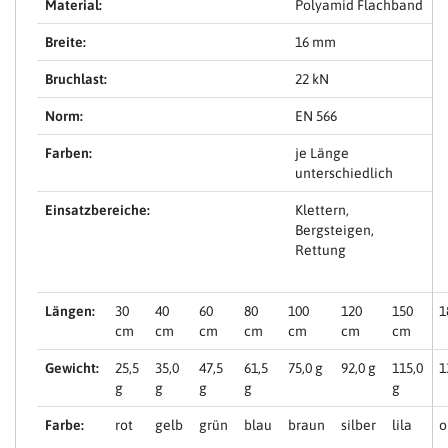
Material:
Polyamid Flachband
Breite:
16 mm
Bruchlast:
22 kN
Norm:
EN 566
Farben:
je Länge
unterschiedlich
Einsatzbereiche:
Klettern,
Bergsteigen,
Rettung
Längen:
30
40
60
80
100
120
150
1
cm
cm
cm
cm
cm
cm
cm
Gewicht:
25,5
35,0
47,5
61,5
75,0 g
92,0 g
115,0
1
g
g
g
g
g
Farbe:
rot
gelb
grün
blau
braun
silber
lila
o