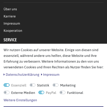
Über uns
Karriere
Impressum
Kooperation
SERVICE
Wir nutzen Cookies auf unserer Website. Einige von diesen sind
FAQ/Hilfe
essenziell, während andere uns helfen, diese Website und Ihre
Kontakt
Erfahrung zu verbessern. Weitere Informationen zu den von uns
Datenschutz
verwendeten Cookies und Ihren Rechten als Nutzer finden Sie hier:
AGB
Daten­schutz­erklärung
Impressum
Essenziell
Statistik
Marketing
Bestellung widerrufen
Externe Medien
PayPal
Funktional
Weitere Einstellungen