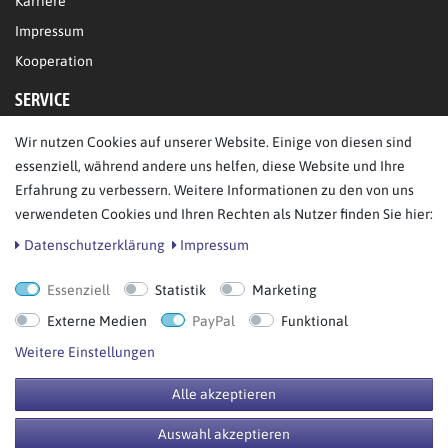
Karriere
Impressum
Kooperation
SERVICE
Wir nutzen Cookies auf unserer Website. Einige von diesen sind
FAQ/Hilfe
essenziell, während andere uns helfen, diese Website und Ihre
Kontakt
Erfahrung zu verbessern. Weitere Informationen zu den von uns
Datenschutz
verwendeten Cookies und Ihren Rechten als Nutzer finden Sie hier:
AGB
Daten­schutz­erklärung
Impressum
Essenziell
Statistik
Marketing
Bestellung widerrufen
Externe Medien
PayPal
Funktional
Weitere Einstellungen
Alle akzeptieren
© Copyright 2026 BB Sport GmbH & Co KG. Alle Rechte vorbehalten.
Auswahl akzeptieren
**UVP = Unverbindliche Preisempfehlung des Herstellers