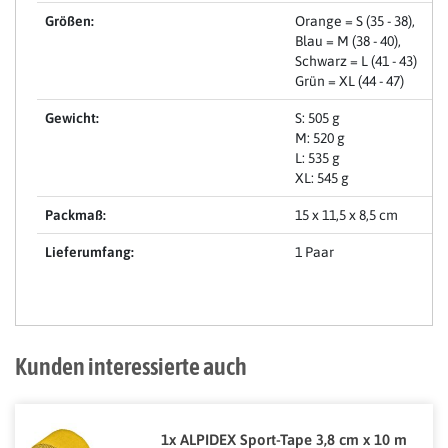
Größen:
Orange = S (35 - 38),
Blau = M (38 - 40),
Schwarz = L (41 - 43)
Grün = XL (44 - 47)
Gewicht:
S: 505 g
M: 520 g
L: 535 g
XL: 545 g
Packmaß:
15 x 11,5 x 8,5 cm
Lieferumfang:
1 Paar
Kunden interessierte auch
1x ALPIDEX Sport-Tape 3,8 cm x 10 m