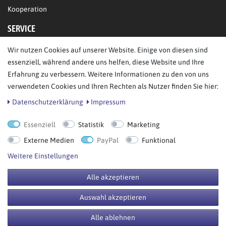
Kooperation
SERVICE
Wir nutzen Cookies auf unserer Website. Einige von diesen sind
FAQ/Hilfe
essenziell, während andere uns helfen, diese Website und Ihre
Kontakt
Erfahrung zu verbessern. Weitere Informationen zu den von uns
Datenschutz
verwendeten Cookies und Ihren Rechten als Nutzer finden Sie hier:
AGB
Daten­schutz­erklärung
Impressum
Essenziell
Statistik
Marketing
Bestellung widerrufen
Externe Medien
PayPal
Funktional
Weitere Einstellungen
Alle akzeptieren
© Copyright 2026 BB Sport GmbH & Co KG. Alle Rechte vorbehalten.
Auswahl akzeptieren
**UVP = Unverbindliche Preisempfehlung des Herstellers
Alle ablehnen