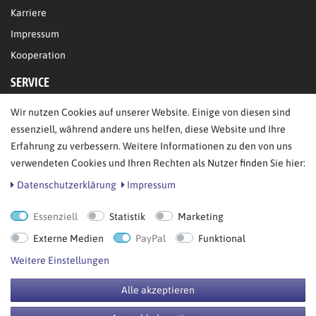
Karriere
Impressum
Kooperation
SERVICE
Wir nutzen Cookies auf unserer Website. Einige von diesen sind
FAQ/Hilfe
essenziell, während andere uns helfen, diese Website und Ihre
Kontakt
Erfahrung zu verbessern. Weitere Informationen zu den von uns
Datenschutz
verwendeten Cookies und Ihren Rechten als Nutzer finden Sie hier:
AGB
Daten­schutz­erklärung
Impressum
Essenziell
Statistik
Marketing
Bestellung widerrufen
Externe Medien
PayPal
Funktional
Weitere Einstellungen
Alle akzeptieren
© Copyright 2026 BB Sport GmbH & Co KG. Alle Rechte vorbehalten.