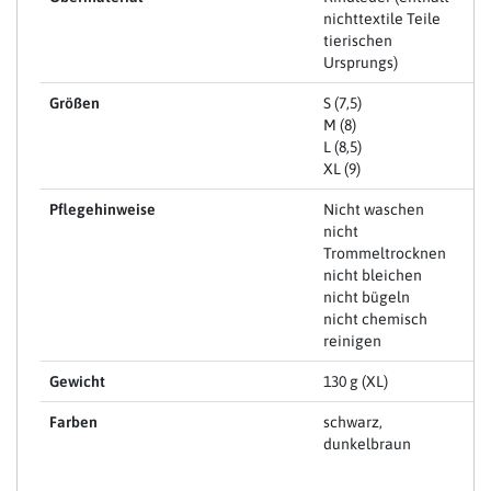
nichttextile Teile
tierischen
Ursprungs)
Größen
S (7,5)
M (8)
L (8,5)
XL (9)
Pflegehinweise
Nicht waschen
nicht
Trommeltrocknen
nicht bleichen
nicht bügeln
nicht chemisch
reinigen
Gewicht
130 g (XL)
Farben
schwarz,
dunkelbraun