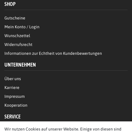
SHOP
Gutscheine
Mein Konto / Login
Wunschzettel
Widerrufsrecht
Informationen zur Echtheit von Kundenbewertungen
UNTERNEHMEN
Über uns
Karriere
Impressum
Kooperation
SERVICE
Wir nutzen Cookies auf unserer Website. Einige von diesen sind
FAQ/Hilfe