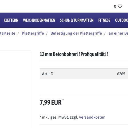
0
KLETTERN
WEICHBODENMATTEN
SCHUL- & TURNMATTEN
FITNESS
OUTDOO
tartseite
Klettergriffe
Befestigung der Klettergriffe
an einer 
12 mm Betonbohrer !! Profiqualität !!
Art.-ID
6265
*
7,99 EUR
* inkl. ges. MwSt. zzgl.
Versandkosten