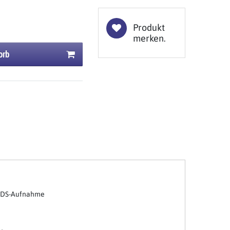
Produkt
merken.
orb
 SDS-Aufnahme