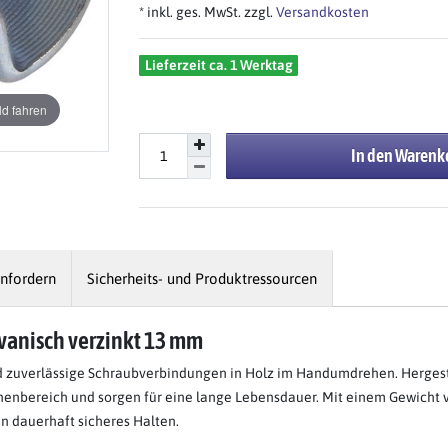
* inkl. ges. MwSt. zzgl.
Versandkosten
Lieferzeit ca. 1 Werktag
d fahren
In den Warenk
nfordern
Sicherheits- und Produktressourcen
lvanisch verzinkt 13 mm
d zuverlässige Schraubverbindungen in Holz im Handumdrehen. Hergest
nenbereich und sorgen für eine lange Lebensdauer. Mit einem Gewicht von 
n dauerhaft sicheres Halten.