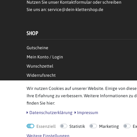
Nutzen Sie unser Kontaktformular oder schreiben
Sie uns an:
service@dein-klettershop.de
SHOP
Gutscheine
Mein Konto / Login
Wunschzettel
Widerrufsrecht
Informationen zur Echtheit von Kundenbewertungen
Wir nutzen Cookies auf unserer Website. Einige von diese
Ihre Erfahrung zu verbessern. Weitere Informationen zu 
finden Sie hier:
Daten­schutz­erklärung
Impressum
© Copyright 2026 BB Sport GmbH & Co KG. Alle Rechte vor
Essenziell
Statistik
Marketing
E
Weitere Einstellungen