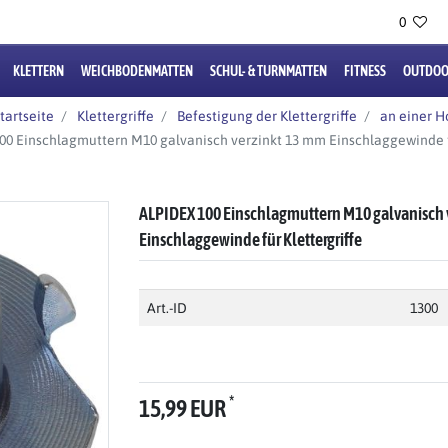
0
KLETTERN
WEICHBODENMATTEN
SCHUL- & TURNMATTEN
FITNESS
OUTDOO
tartseite
Klettergriffe
Befestigung der Klettergriffe
an einer 
0 Einschlagmuttern M10 galvanisch verzinkt 13 mm Einschlaggewinde fü
ALPIDEX 100 Einschlagmuttern M10 galvanisch 
Einschlaggewinde für Klettergriffe
Art.-ID
1300
*
15,99 EUR