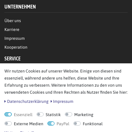
UNTERNEHMEN
Über uns
Karriere
Impressum
Kooperation
SERVICE
Wir nutzen Cookies auf unserer Website. Einige von diesen sind
FAQ/Hilfe
essenziell, während andere uns helfen, diese Website und Ihre
Kontakt
Erfahrung zu verbessern. Weitere Informationen zu den von uns
Datenschutz
verwendeten Cookies und Ihren Rechten als Nutzer finden Sie hier:
AGB
Daten­schutz­erklärung
Impressum
Essenziell
Statistik
Marketing
Bestellung widerrufen
Externe Medien
PayPal
Funktional