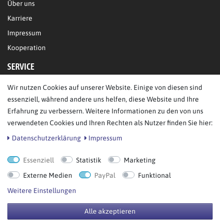
Über uns
Karriere
Impressum
Kooperation
SERVICE
Wir nutzen Cookies auf unserer Website. Einige von diesen sind
FAQ/Hilfe
essenziell, während andere uns helfen, diese Website und Ihre
Kontakt
Erfahrung zu verbessern. Weitere Informationen zu den von uns
Datenschutz
verwendeten Cookies und Ihren Rechten als Nutzer finden Sie hier:
AGB
Daten­schutz­erklärung
Impressum
Essenziell
Statistik
Marketing
Bestellung widerrufen
Externe Medien
PayPal
Funktional
Weitere Einstellungen
Alle akzeptieren
© Copyright 2026 BB Sport GmbH & Co KG. Alle Rechte vorbehalten.