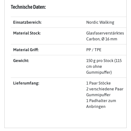
Technische Daten:
Einsatzbereich:
Nordic Walking
Material Stock:
Glasfaserverstärktes
Carbon, Ø 16 mm
Material Griff:
PP / TPE
Gewicht:
150 g pro Stock (115
cm ohne
Gummipuffer)
Lieferumfang:
1 Paar Stöcke
2 verschiedene Paar
Gummipuffer
1 Padhalter zum
Anbringen