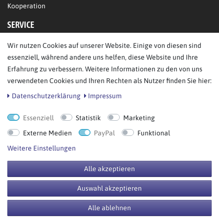
Kooperation
SERVICE
Wir nutzen Cookies auf unserer Website. Einige von diesen sind
FAQ/Hilfe
essenziell, während andere uns helfen, diese Website und Ihre
Kontakt
Erfahrung zu verbessern. Weitere Informationen zu den von uns
Datenschutz
verwendeten Cookies und Ihren Rechten als Nutzer finden Sie hier:
AGB
Daten­schutz­erklärung
Impressum
Essenziell
Statistik
Marketing
Bestellung widerrufen
Externe Medien
PayPal
Funktional
Weitere Einstellungen
Alle akzeptieren
© Copyright 2026 BB Sport GmbH & Co KG. Alle Rechte vorbehalten.
Auswahl akzeptieren
**UVP = Unverbindliche Preisempfehlung des Herstellers
Alle ablehnen