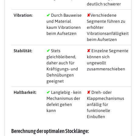
deutlich schwerer
Vibration:
✔
Durch Bauweise
✘
Verschiedene
und Material
Segmente führen zu
kaum Vibrationen
erhöhter
beim Aufsetzen
Vibrationsanfälligkeit
beim Aufsetzen
Stabilität:
✔
Stets
✘
Einzelne Segmente
gleichbleibend,
können sich
daher auch für
ungewollt
Kräftigungs- und
zusammenschieben
Dehnübungen
geeignet
Haltbarkeit:
✔
Langlebig - kein
✘
Dreh- oder
Mechanismus der
Klappmechanismus
defekt gehen
anfällig für
kann
funktionelle
Einbußen
Berechnung der optimalen Stocklänge: