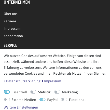
UNTERNEHMEN
Über uns
Karriere
Impressum
Kooperation
SERVICE
Wir nutzen Cookies auf unserer Website. Einige von diesen sind
FAQ/Hilfe
essenziell, während andere uns helfen, diese Website und Ihre
Kontakt
Erfahrung zu verbessern. Weitere Informationen zu den von uns
Datenschutz
verwendeten Cookies und Ihren Rechten als Nutzer finden Sie hier:
AGB
Daten­schutz­erklärung
Impressum
Essenziell
Statistik
Marketing
Bestellung widerrufen
Externe Medien
PayPal
Funktional
Weitere Einstellungen