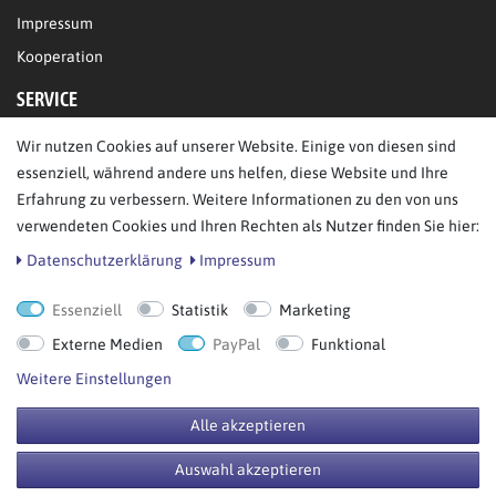
Impressum
Kooperation
SERVICE
Wir nutzen Cookies auf unserer Website. Einige von diesen sind
FAQ/Hilfe
essenziell, während andere uns helfen, diese Website und Ihre
Kontakt
Erfahrung zu verbessern. Weitere Informationen zu den von uns
Datenschutz
verwendeten Cookies und Ihren Rechten als Nutzer finden Sie hier:
AGB
Daten­schutz­erklärung
Impressum
Essenziell
Statistik
Marketing
Bestellung widerrufen
Externe Medien
PayPal
Funktional
Weitere Einstellungen
Alle akzeptieren
© Copyright 2026 BB Sport GmbH & Co KG. Alle Rechte vorbehalten.
Auswahl akzeptieren
**UVP = Unverbindliche Preisempfehlung des Herstellers