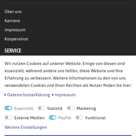
Über uns
Karriere
Impressum
Kooperation
SERVICE
Wir nutzen Cookies auf unserer Website. Einige von diesen sind
FAQ/Hilfe
essenziell, während andere uns helfen, diese Website und Ihre
Kontakt
Erfahrung zu verbessern. Weitere Informationen zu den von uns
Datenschutz
verwendeten Cookies und Ihren Rechten als Nutzer finden Sie hier:
AGB
Daten­schutz­erklärung
Impressum
Essenziell
Statistik
Marketing
Bestellung widerrufen
Externe Medien
PayPal
Funktional
Weitere Einstellungen