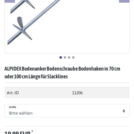
ALPIDEX Bodenanker Bodenschraube Bodenhaken in 70 cm
oder 100 cm Länge für Slacklines
Art.-ID
11206
Größe
*