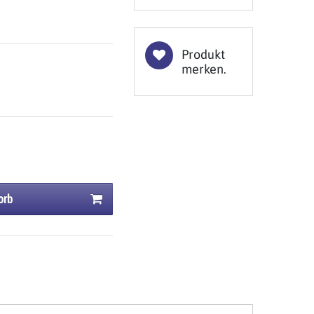
Produkt
merken.
orb