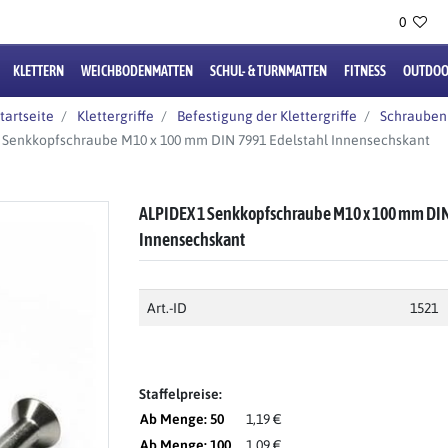
0
KLETTERN
WEICHBODENMATTEN
SCHUL- & TURNMATTEN
FITNESS
OUTDOO
tartseite
Klettergriffe
Befestigung der Klettergriffe
Schrauben
 Senkkopfschraube M10 x 100 mm DIN 7991 Edelstahl Innensechskant
ALPIDEX 1 Senkkopfschraube M10 x 100 mm DIN
Innensechskant
Art.-ID
1521
Staffelpreise:
Ab Menge: 50
1,19 €
Ab Menge: 100
1,09 €