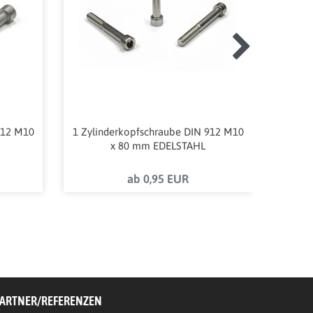
912 M10
1 Zylinderkopfschraube DIN 912 M10
ALPID
x 80 mm EDELSTAHL
4
ab 0,95 EUR
ARTNER/REFERENZEN