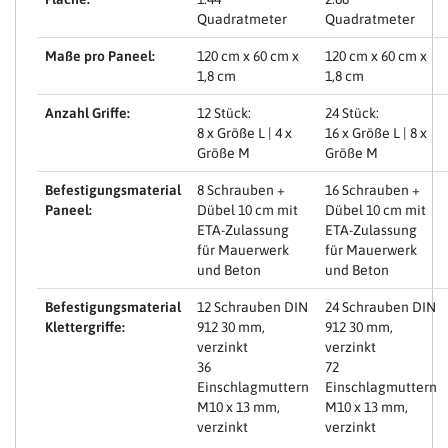
Quadratmeter
Quadratmeter
Maße pro Paneel:
120 cm x 60 cm x
120 cm x 60 cm x
1,8 cm
1,8 cm
Anzahl Griffe:
12 Stück:
24 Stück:
8 x Größe L | 4 x
16 x Größe L | 8 x
Größe M
Größe M
Befestigungsmaterial
8 Schrauben +
16 Schrauben +
Paneel:
Dübel 10 cm mit
Dübel 10 cm mit
ETA-Zulassung
ETA-Zulassung
für Mauerwerk
für Mauerwerk
und Beton
und Beton
Befestigungsmaterial
12 Schrauben DIN
24 Schrauben DIN
Klettergriffe:
912 30 mm,
912 30 mm,
verzinkt
verzinkt
36
72
Einschlagmuttern
Einschlagmuttern
M10 x 13 mm,
M10 x 13 mm,
verzinkt
verzinkt