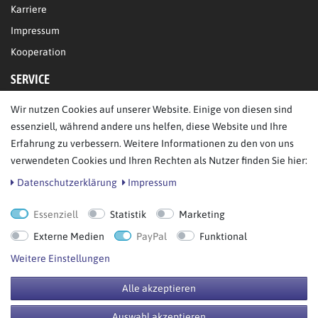
Karriere
Impressum
Kooperation
SERVICE
Wir nutzen Cookies auf unserer Website. Einige von diesen sind
FAQ/Hilfe
essenziell, während andere uns helfen, diese Website und Ihre
Kontakt
Erfahrung zu verbessern. Weitere Informationen zu den von uns
Datenschutz
verwendeten Cookies und Ihren Rechten als Nutzer finden Sie hier:
AGB
Daten­schutz­erklärung
Impressum
Essenziell
Statistik
Marketing
Bestellung widerrufen
Externe Medien
PayPal
Funktional
Weitere Einstellungen
Alle akzeptieren
© Copyright 2026 BB Sport GmbH & Co KG. Alle Rechte vorbehalten.
Auswahl akzeptieren
**UVP = Unverbindliche Preisempfehlung des Herstellers