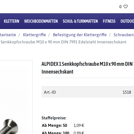
0
KLETTERN
WEICHBODENMATTEN
SCHUL- & TURNMATTEN
FITNESS
OUTDOO
tartseite
Klettergriffe
Befestigung der Klettergriffe
Schrauben
 Senkkopfschraube M10 x 90 mm DIN 7991 Edelstahl Innensechskant
ALPIDEX 1 Senkkopfschraube M10 x 90 mm DIN 
Innensechskant
Art.-ID
1518
Staffelpreise:
Ab Menge: 50
1,09 €
Ab Menge: 100
0,99 €