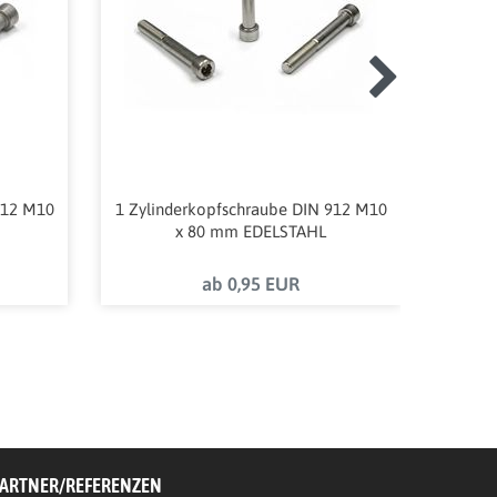
912 M10
1 Zylinderkopfschraube DIN 912 M10
ALPID
x 80 mm EDELSTAHL
1
ab 0,95 EUR
ARTNER/REFERENZEN