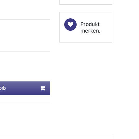
Produkt
merken.
orb